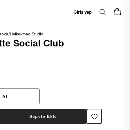
Giriş yap
apka
Halkekmag Studio
te Social Club
 Al
Sepete Ekle