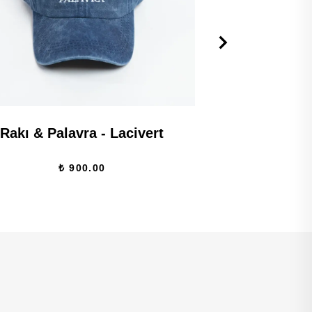
Rakı & Palavra - Lacivert
Dedikodu &
₺ 900.00