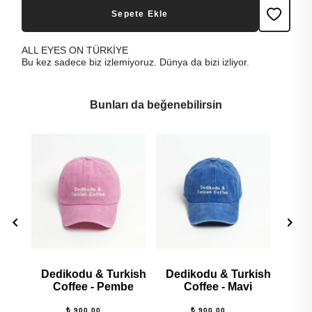
Sepete Ekle
ALL EYES ON TÜRKİYE
Bu kez sadece biz izlemiyoruz. Dünya da bizi izliyor.
Bunları da beğenebilirsin
Dedikodu & Turkish
Dedikodu & Turkish
Ra
Coffee - Pembe
Coffee - Mavi
₺ 900.00
₺ 900.00