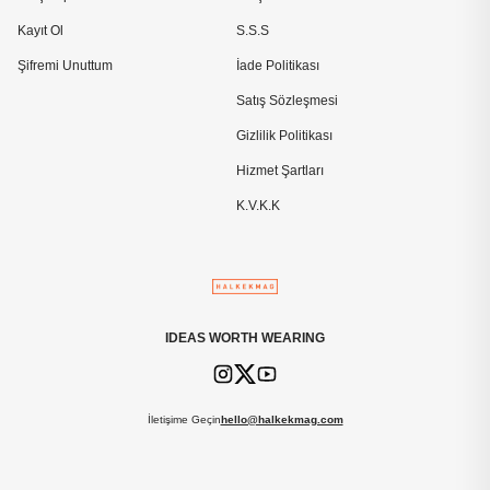
Kayıt Ol
S.S.S
Şifremi Unuttum
İade Politikası
Satış Sözleşmesi
Gizlilik Politikası
Hizmet Şartları
K.V.K.K
IDEAS WORTH WEARING
İletişime Geçin
hello@halkekmag.com