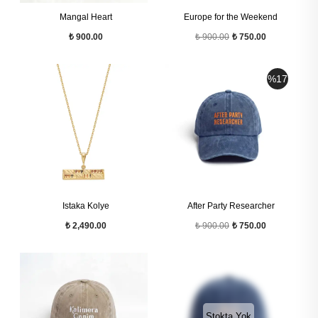
Mangal Heart
Europe for the Weekend
₺ 900.00
₺ 900.00
₺ 750.00
%
17
Istaka Kolye
After Party Researcher
₺ 2,490.00
₺ 900.00
₺ 750.00
Stokta Yok