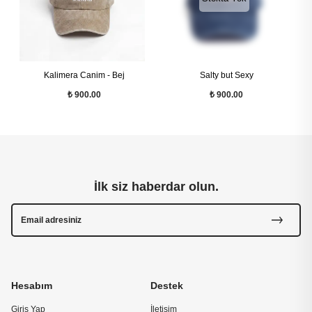
Kalimera Canim - Bej
Salty but Sexy
₺ 900.00
₺ 900.00
İlk siz haberdar olun.
Hesabım
Destek
Giriş Yap
İletişim