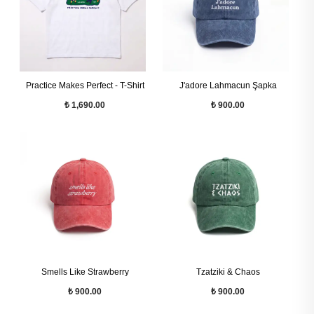
Practice Makes Perfect - T-Shirt
J'adore Lahmacun Şapka
₺ 1,690.00
₺ 900.00
Smells Like Strawberry
Tzatziki & Chaos
₺ 900.00
₺ 900.00