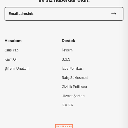
İlk siz haberdar olun.
Hesabım
Destek
Giriş Yap
İletişim
Kayıt Ol
S.S.S
Şifremi Unuttum
İade Politikası
Satış Sözleşmesi
Gizlilik Politikası
Hizmet Şartları
K.V.K.K